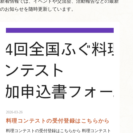
新着情報では、イベントや交流会、活動報告などの最新
援
のお知らせを随時更新しています。
大
使
の
会
2026-03-26
料理コンテストの受付登録はこちらから
料理コンテストの受付登録はこちらから 料理コンテスト