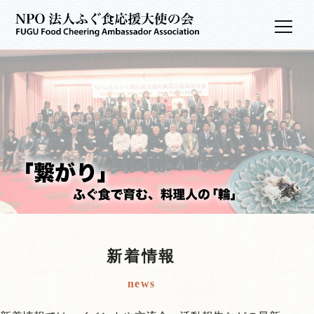
コラム
メ
ニ
コンテスト事業
NPO
ュ
ー
お問い合わせ
法
人
ふ
ぐ
食
新着情報
news
応